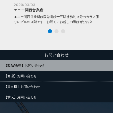
2020/03/03
20
エニー関西営業所
エ
ござ
エニー関西営業所は阪急電鉄十三駅徒歩約９分のガラス張
エ
.
りのビルの３階です。お近くにお越しの際はぜひお立...
は
お問い合わせ
【製品/販売】お問い合わせ
【修理】お問い合わせ
【貸出機】お問い合わせ
【求人】お問い合わせ