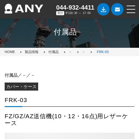
044-932-4411
受付
平日8:30 ～ 17:00
付属品
HOME
製品情報
付属品
－
－
FRK-03
付属品／－／－
カバー・ケース
FRK-03
FZ/GZ/AZ送信機(10・12・16点)用レザーケ
ース