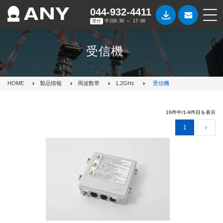
044-932-4411
受付
平日8:30 ～ 17:00
受信機
HOME
製品情報
周波数帯
1.2GHz
受信機
16件中/1-9件目を表示
1