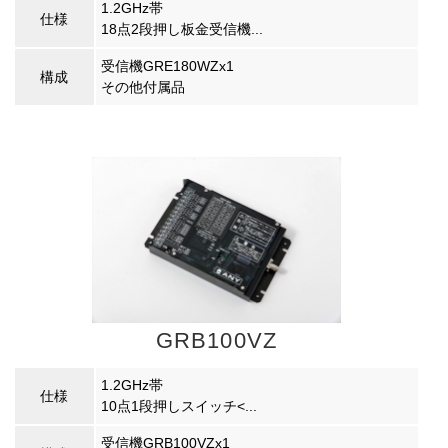
1.2GHz帯
仕様
18点2段押し板金受信機...
受信機GRE180WZx1
構成
その他付属品
GRB100VZ
1.2GHz帯
仕様
10点1段押しスイッチ<...
受信機GRB100VZx1