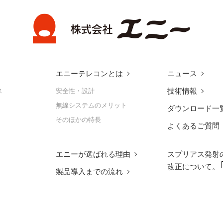
エニーテレコンとは
ニュース
技術情報
ス
安全性・設計
無線システムのメリット
ダウンロード一
そのほかの特長
よくあるご質問
エニーが選ばれる理由
スプリアス発射
改正について。
製品導入までの流れ
）
検査部）