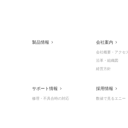
製品情報
会社案内
会社概要・アクセ
沿革・組織図
経営方針
サポート情報
採用情報
修理・不具合時の対応
数値で見るエニー
定期メンテナンス
先輩社員の声
貸出機関連
募集要項（技術部
募集要項（製造・