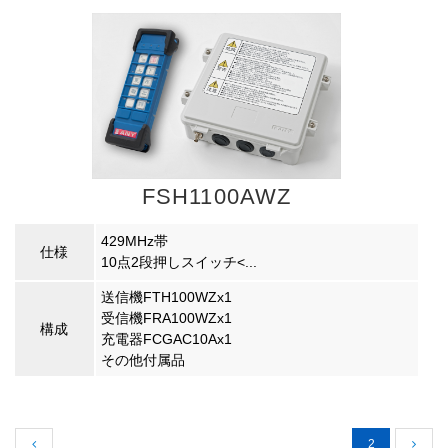
FSH1100AWZ
429MHz帯
仕様
10点2段押しスイッチ<...
送信機FTH100WZx1
受信機FRA100WZx1
構成
充電器FCGAC10Ax1
その他付属品
2