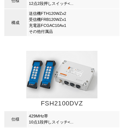
仕様
12点2段押しスイッチ<...
送信機FTH120WZx2
受信機FRB120WZx1
構成
充電器FCGAC10Ax1
その他付属品
FSH2100DVZ
429MHz帯
仕様
10点1段押しスイッチ<...