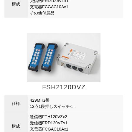
受信機FRD100WZx1
構成
充電器FCGAC10Ax1
その他付属品
FSH2120DVZ
429MHz帯
仕様
12点1段押しスイッチ<...
送信機FTH120VZx2
受信機FRD120VZx1
構成
充電器FCGAC10Ax1