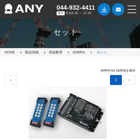
044-932-4411
受付
平日8:30 ～ 17:00
セット
HOME
製品情報
周波数帯
429MHz
セット
36件中/10-18件目を表示
2