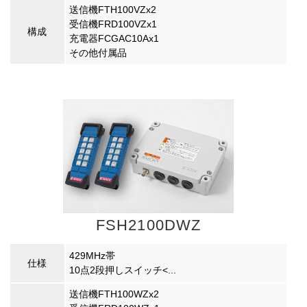
送信機FTH100VZx2
受信機FRD100VZx1
構成
充電器FCGAC10Ax1
その他付属品
FSH2100DWZ
429MHz帯
仕様
10点2段押しスイッチ<...
送信機FTH100WZx2