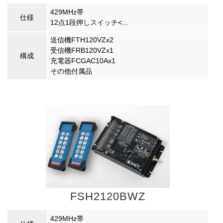
429MHz帯
仕様
12点1段押しスイッチ<...
送信機FTH120VZx2
受信機FRB120VZx1
構成
充電器FCGAC10Ax1
その他付属品
FSH2120BWZ
429MHz帯