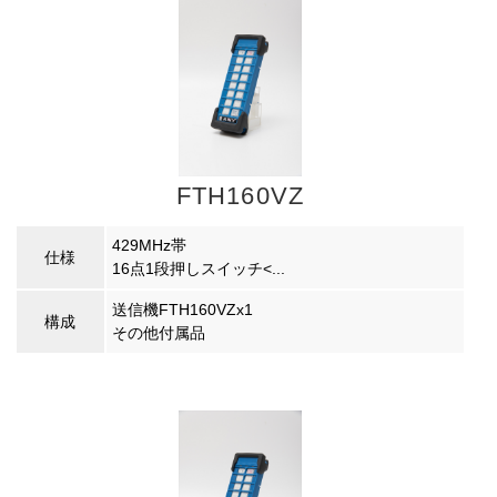
FTH160VZ
429MHz帯
仕様
16点1段押しスイッチ<...
送信機FTH160VZx1
構成
その他付属品