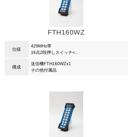
FTH160WZ
429MHz帯
仕様
16点2段押しスイッチ<...
送信機FTH160WZx1
構成
その他付属品