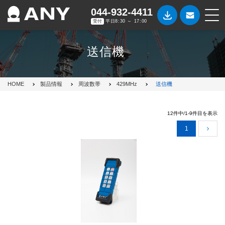
044-932-4411
受付
平日8:30 ～ 17:00
送信機
HOME
製品情報
周波数帯
429MHz
送信機
12件中/1-9件目を表示
1