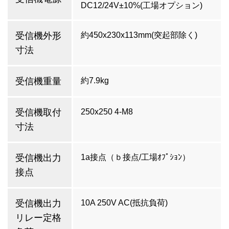
DC12/24V±10%(工場オプション)
受信機外形
約450x230x113mm(突起部除く)
寸法
受信機重量
約7.9kg
受信機取付
250x250 4-M8
寸法
受信機出力
1a接点（ｂ接点/工場ｵﾌﾟｼｮﾝ）
接点
受信機出力
10A 250V AC(抵抗負荷)
リレー定格