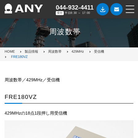
044-932-4411
受付
平日8:30 ～ 17:00
周波数帯
HOME
製品情報
周波数帯
429MHz
受信機
FRE180VZ
周波数帯／429MHz／受信機
FRE180VZ
429MHzの18点1段押し用受信機