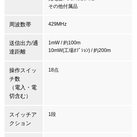
その他付属品
周波数帯
429MHz
送信出力/通
1mW / 約100m
10mW(工場ｵﾌﾟｼｮﾝ) / 約200m
達距離
操作スイッ
18点
チ数
（電入・電
切含む）
スイッチア
1段
クション