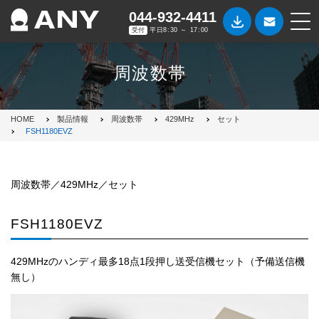
044-932-4411
受付
平日8:30 ～ 17:00
周波数帯
HOME
製品情報
周波数帯
429MHz
セット
FSH1180EVZ
周波数帯／429MHz／セット
FSH1180EVZ
429MHzのハンディ最多18点1段押し送受信機セット（予備送信機
無し）