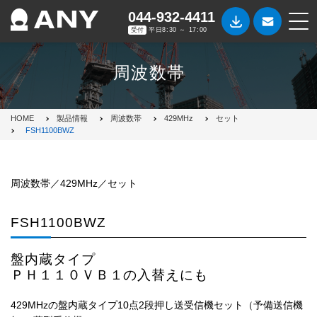
044-932-4411
受付
平日8:30 ～ 17:00
周波数帯
HOME
製品情報
周波数帯
429MHz
セット
FSH1100BWZ
周波数帯／429MHz／セット
FSH1100BWZ
盤内蔵タイプ
ＰＨ１１０ＶＢ１の入替えにも
429MHzの盤内蔵タイプ10点2段押し送受信機セット（予備送信機