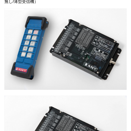
無し/薄型受信機）