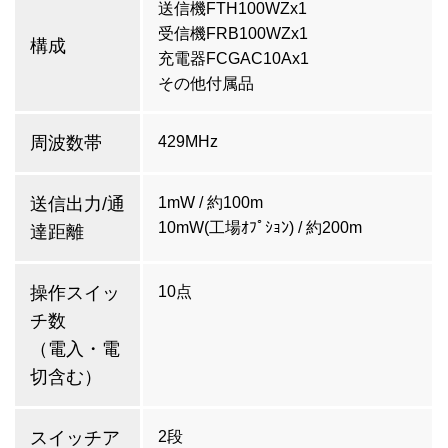
送信機FTH100WZx1
受信機FRB100WZx1
構成
充電器FCGAC10Ax1
その他付属品
周波数帯
429MHz
送信出力/通
1mW / 約100m
10mW(工場ｵﾌﾟｼｮﾝ) / 約200m
達距離
操作スイッ
10点
チ数
（電入・電
切含む）
スイッチア
2段