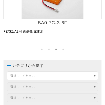
FBK-11
FZ/GZ/AZ用 送信機(10・12点)ビニールカバー
F
カテゴリから探す