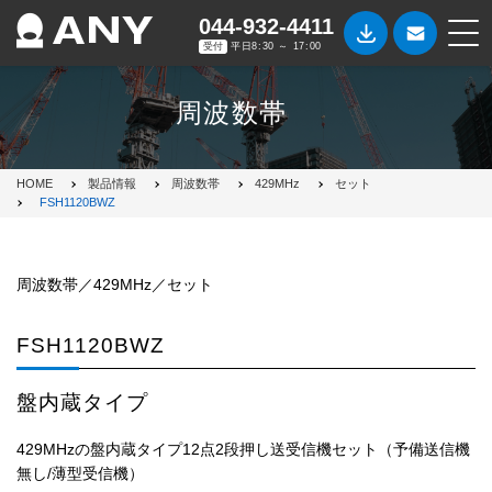
044-932-4411
受付
平日8:30 ～ 17:00
周波数帯
HOME
製品情報
周波数帯
429MHz
セット
FSH1120BWZ
周波数帯／429MHz／セット
FSH1120BWZ
盤内蔵タイプ
429MHzの盤内蔵タイプ12点2段押し送受信機セット（予備送信機
無し/薄型受信機）