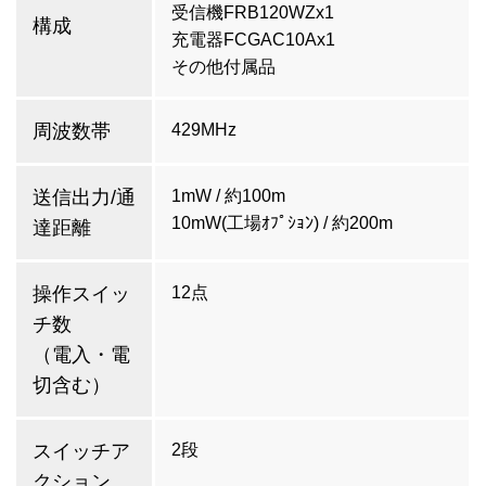
受信機FRB120WZx1
構成
充電器FCGAC10Ax1
その他付属品
周波数帯
429MHz
送信出力/通
1mW / 約100m
10mW(工場ｵﾌﾟｼｮﾝ) / 約200m
達距離
操作スイッ
12点
チ数
（電入・電
切含む）
スイッチア
2段
クション