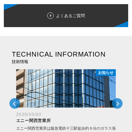
よくあるご質問
TECHNICAL INFORMATION
技術情報
らせ
お知らせ
Previous
Next
2020/03/03
20
エニー関西営業所
エ
ござ
エニー関西営業所は阪急電鉄十三駅徒歩約９分のガラス張
エ